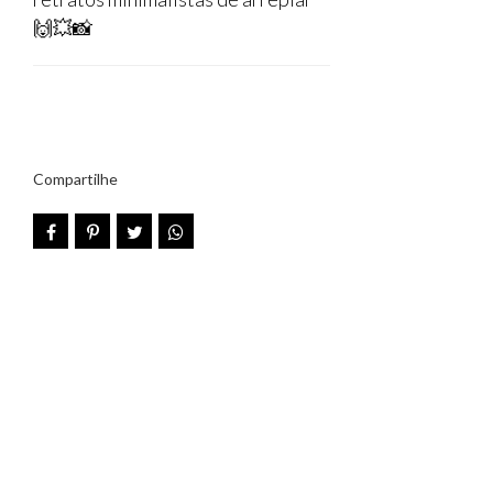
🙌💥📸
Compartilhe