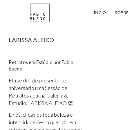
INICIO
SOBRE
LARISSA ALEIXO
Retratos em Estúdio por Fabio
Bueno
Ela se deu de presente de
aniversário uma Sessão de
Retratos aqui na Galeria &
Estúdio: LARISSA ALEIXO 👏
E nós, clicamos toda beleza e
intensidade desta querida, em
retratos minimalistas de arrepiar